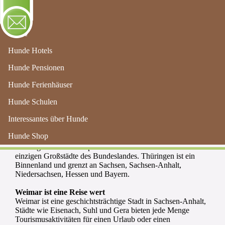
Menu
Home
Hunde Hotels
Hunde Pensionen
Hunde Ferienhäuser
Hunde Schulen
Hundeschulen in Thüringen
Interessantes über Hunde
Hunde Shop
Thüringen gehört zu den kleineren Bundesländern
Thüringens Landeshauptstadt Erfurt und Jena sind die
einzigen Großstädte des Bundeslandes. Thüringen ist ein
Binnenland und grenzt an Sachsen, Sachsen-Anhalt,
Niedersachsen, Hessen und Bayern.
Weimar ist eine Reise wert
Weimar ist eine geschichtsträchtige Stadt in Sachsen-Anhalt,
Städte wie Eisenach, Suhl und Gera bieten jede Menge
Tourismusaktivitäten für einen Urlaub oder einen