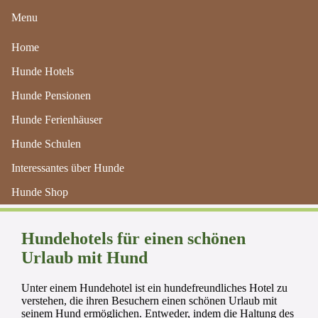
Menu
Home
Hunde Hotels
Hunde Pensionen
Hunde Ferienhäuser
Hunde Schulen
Hundehotels für einen schönen
Interessantes über Hunde
Urlaub mit Hund
Hunde Shop
Hundehotels für einen schönen
Urlaub mit Hund
Unter einem Hundehotel ist ein hundefreundliches Hotel zu
verstehen, die ihren Besuchern einen schönen Urlaub mit
seinem Hund ermöglichen. Entweder, indem die Haltung des