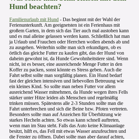
Hund beachten?
Familienurlaub mit Hund
- Das beginnt mit der Wahl der
Ferienunterkunft. Am geeignetsten ist ein Ferienhaus mit
großem Garten, in dem sich das Tier auch mal austoben kann
und es mal alleine gelassen werden kann. Schließlich hat man
ja Urlaub und Frauchen oder Herrchen wollen abends ab und
zu ausgehen. Weiterhin sollte man sich erkundigen, ob es
örtlich das gleiche Futter zu kaufen gibt, das der Hund von
daheim gewohnt ist, da Hunde Gewohnheitstiere sind. Wenn
nicht, ist es besser, eine ausreichende Menge Futter in den
Koffer zu packen, sonst könnte es Stress geben. Auch die
Fahrt selbst sollte man sorgfältig planen. Ein Hund bedarf
fast der gleichen intensiven und liebevollen Betreuung wie
ein kleines Kind. So sollte man neben Futter vor allem
ausreichend Wasser mitnehmen, da Hunde wegen ihres Fells
stärker unter Hitze leiden als Menschen und regelmäßig
trinken müssen. Spätestens alle 2-3 Stunden sollte man die
Fahrt unterbrechen und sich die Beine bzw. Pfoten vertreten.
Besonders sollte man auf Anzeichen für Überhitzung wie
starkes Hecheln achten. So etwas kann schnell auftreten,
wenn man im Stau steht. Falls das Auto keine Klimaanlage
besitzt, hilft es, das Fell mit etwas Wasser anzufeuchten und
die Fenster zu öffnen. Dabei sollte man aber darauf achten,